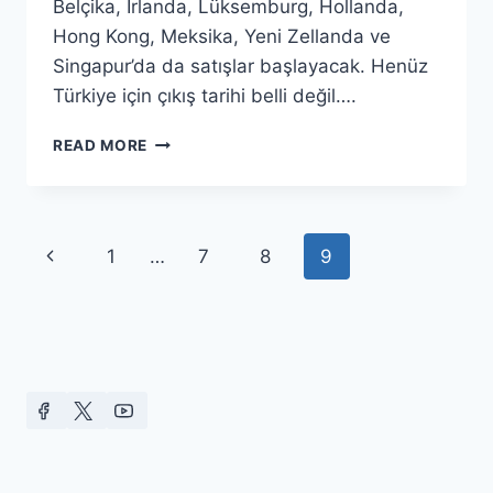
Belçika, İrlanda, Lüksemburg, Hollanda,
Hong Kong, Meksika, Yeni Zellanda ve
Singapur’da da satışlar başlayacak. Henüz
Türkiye için çıkış tarihi belli değil….
IPAD
READ MORE
ISTIYORUM!
Page
Previous
1
…
7
8
9
navigation
Page