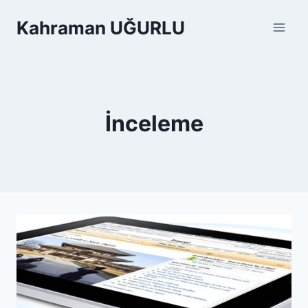
Skip
Kahraman UĞURLU
to
content
İnceleme