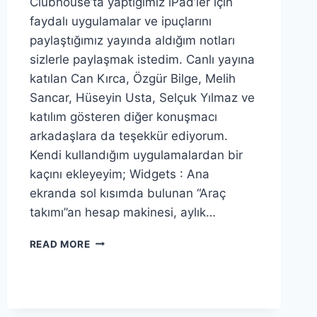
Clubhouse’ta yaptığımız iPad’ler için
faydalı uygulamalar ve ipuçlarını
paylaştığımız yayında aldığım notları
sizlerle paylaşmak istedim. Canlı yayına
katılan Can Kırca, Özgür Bilge, Melih
Sancar, Hüseyin Usta, Selçuk Yılmaz ve
katılım gösteren diğer konuşmacı
arkadaşlara da teşekkür ediyorum.
Kendi kullandığım uygulamalardan bir
kaçını ekleyeyim; Widgets : Ana
ekranda sol kısımda bulunan “Araç
takımı”an hesap makinesi, aylık…
IPAD
READ MORE
UYGULAMALARI
VE
İPUÇLARI