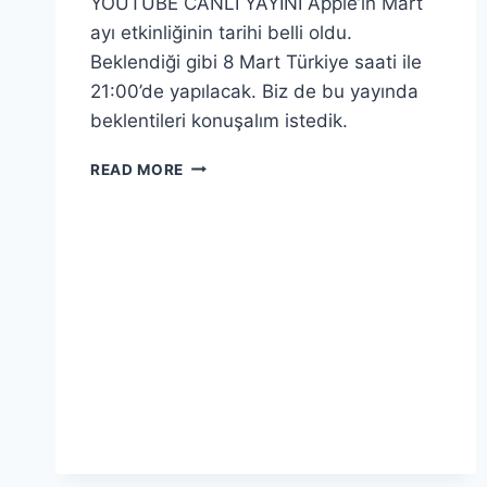
YOUTUBE CANLI YAYINI Apple’ın Mart
ayı etkinliğinin tarihi belli oldu.
Beklendiği gibi 8 Mart Türkiye saati ile
21:00’de yapılacak. Biz de bu yayında
beklentileri konuşalım istedik.
APPLE
READ MORE
8
MART
ETKINLIĞI
|
NELER
GELIYOR?