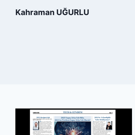
Skip
Kahraman UĞURLU
to
content