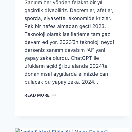
Sanırım her yönden felaket bir yıl
geçirdik diyebiliriz. Depremler, afetler,
sporda, siyasette, ekonomide krizler.
Pek bir nefes almadan geçti 2023.
Teknoloji olarak ise ilerleme tam gaz
devam ediyor. 2023’ün teknoloji neydi
derseniz sanırım cevabım “AI” yani
yapay zeka olurdu. ChatGPT ile
ufukların açıldığı bu alanda 2024’te
donanımsal aygıtlarda elimizde can
bulacak bu yapay zeka. 2024…
TECH
READ MORE
GÜNDEM
(SAYI
4)
“2024
ÜRETKEN
YAPAY