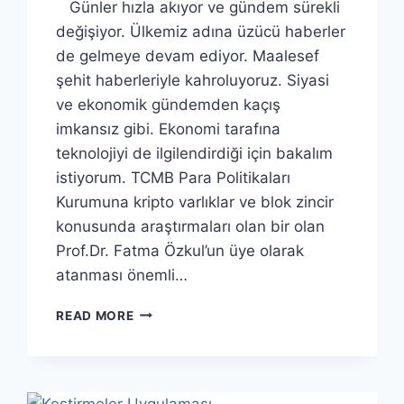
Günler hızla akıyor ve gündem sürekli
değişiyor. Ülkemiz adına üzücü haberler
de gelmeye devam ediyor. Maalesef
şehit haberleriyle kahroluyoruz. Siyasi
ve ekonomik gündemden kaçış
imkansız gibi. Ekonomi tarafına
teknolojiyi de ilgilendirdiği için bakalım
istiyorum. TCMB Para Politikaları
Kurumuna kripto varlıklar ve blok zincir
konusunda araştırmaları olan bir olan
Prof.Dr. Fatma Özkul’un üye olarak
atanması önemli…
TECH
READ MORE
GÜNDEM
(SAYI
3)
“STARLINK’TE