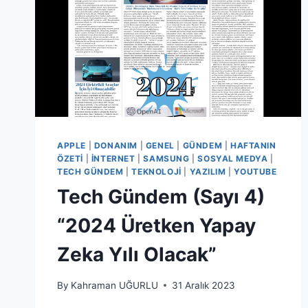
APPLE
|
DONANIM
|
GENEL
|
GÜNDEM
|
HAFTANIN
ÖZETI
|
İNTERNET
|
SAMSUNG
|
SOSYAL MEDYA
|
TECH GÜNDEM
|
TEKNOLOJI
|
YAZILIM
|
YOUTUBE
Tech Gündem (Sayı 4)
“2024 Üretken Yapay
Zeka Yılı Olacak”
By
Kahraman UĞURLU
31 Aralık 2023