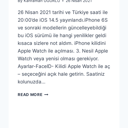
By
Kahraman UĞURLU
26 Nisan 2021
26 Nisan 2021 tarihi ve Türkiye saati ile
20:00’de iOS 14.5 yayınlandı.iPhone 6S
ve sonraki modellerin güncelleyebildiği
bu iOS sürümü ile hangi yenilikler geldi
kısaca sizlere not aldım. iPhone kilidini
Apple Watch ile açılması. 3. Nesil Apple
Watch veya yenisi olması gerekiyor.
Ayarlar-FaceID- Kilidi Apple Watch ile aç
– seçeceğini açık hale getirin. Saatiniz
kolunuzda…
IOS
READ MORE
14.5
ILE
GELEN
YENILIKLER