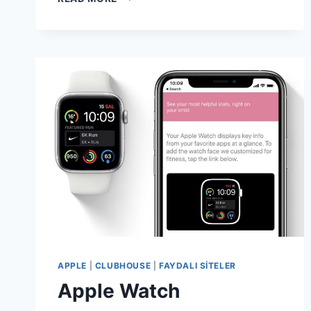
MAC
UYGULAMALARI
VE
İPUÇLARI
APPLE
|
CLUBHOUSE
|
FAYDALI SITELER
Apple Watch