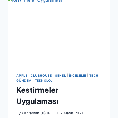
HEDEF
2027’DE
12
BIN
UYDU”
APPLE
|
CLUBHOUSE
|
GENEL
|
İNCELEME
|
TECH
GÜNDEM
|
TEKNOLOJI
Kestirmeler
Uygulaması
By
Kahraman UĞURLU
7 Mayıs 2021