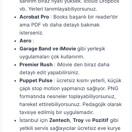
sanırım biraz fiyatı yüksek. İcloud Dropbox
vb. Yerleri tanımlayabiliyorsunuz.
Acrobat Pro
: Books başarılı bir reader’dır
ama PDF vb daha detaylı bakmak
isterseniz.
Aero
:
Garage Band ve iMovie
gibi yerleşik
uygulamaları çok kullanırım.
Premier Rush
: iMovie den biraz daha
detaylı edit yapabilirsiniz.
Puppet Pulse
: ücretsiz kısmı yeterli, küçük
çaplı stop motion yapmanızı sağlıyor. PNG
formatında nesneler toplayabiliyorsunuz,
hareket ettirebiliyorsunuz. Pedagojik olarak
tavsiye edilmiş bir uygulamadır.
İstanbul için
Zentech
,
Troy
ve
Pozitif
gibi
yetkili servis sağlayıcılar ücretsiz eve kurye