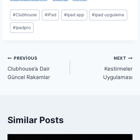
Post
#
Clubhouse
#
iPad
#
ipad app
#
ipad uygulama
Tags:
#
ipadpro
Yazı
PREVIOUS
NEXT
Clubhouse’a Dair
Kestirmeler
gezinmesi
Güncel Rakamlar
Uygulaması
Similar Posts