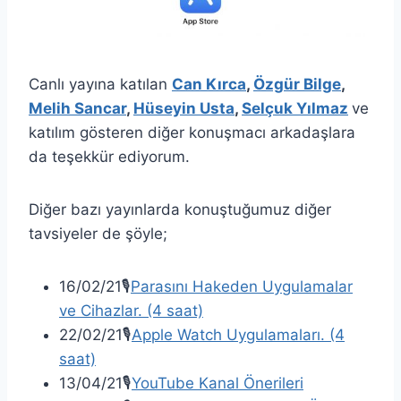
Canlı yayına katılan
Can Kırca
,
Özgür Bilge
,
Melih Sancar
,
Hüseyin Usta
,
Selçuk Yılmaz
ve
katılım gösteren diğer konuşmacı arkadaşlara
da teşekkür ediyorum.
Diğer bazı yayınlarda konuştuğumuz diğer
tavsiyeler de şöyle;
16/02/21🎙
Parasını Hakeden Uygulamalar
ve Cihazlar. (4 saat)
22/02/21🎙
Apple Watch Uygulamaları. (4
saat)
13/04/21🎙
YouTube Kanal Önerileri