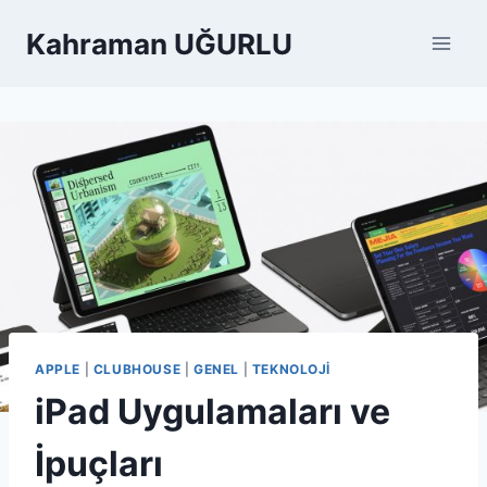
Skip
Kahraman UĞURLU
to
content
APPLE
|
CLUBHOUSE
|
GENEL
|
TEKNOLOJI
iPad Uygulamaları ve
İpuçları