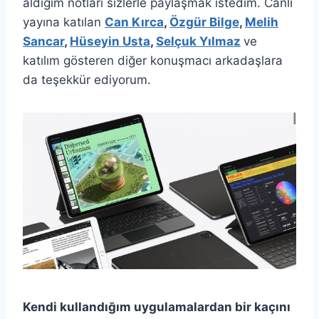
aldığım notları sizlerle paylaşmak istedim. Canlı
yayına katılan
Can Kırca
,
Özgür Bilge
,
Melih
Sancar
,
Hüseyin Usta
,
Selçuk Yılmaz
ve
katılım gösteren diğer konuşmacı arkadaşlara
da teşekkür ediyorum.
Kendi kullandığım uygulamalardan bir kaçını