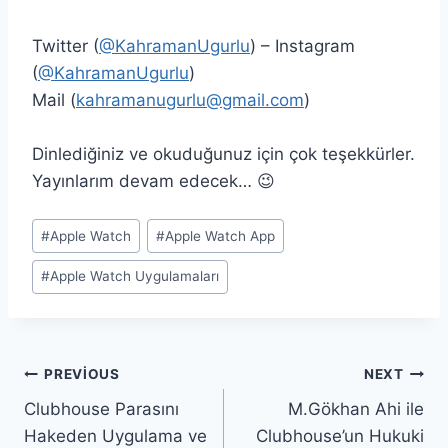
Twitter (
@KahramanUgurlu
) – Instagram
(
@KahramanUgurlu
)
Mail (
kahramanugurlu@gmail.com
)
Dinlediğiniz ve okuduğunuz için çok teşekkürler.
Yayınlarım devam edecek… 😉
Post
#
Apple Watch
#
Apple Watch App
Tags:
#
Apple Watch Uygulamaları
Yazı
PREVIOUS
NEXT
Clubhouse Parasını
M.Gökhan Ahi ile
gezinmesi
Hakeden Uygulama ve
Clubhouse’un Hukuki