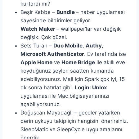
kurtardı mı?
Beşir Kebbe –
Bundle
– haber uygulaması
sayesinde bildirimler geliyor.
Watch Maker
– wallpaper’lar var değişik
değişik. Çok güzel.
Sets Turan –
Duo Mobile
,
Authy
,
Microsoft Authenticator
. Ev tarafında ise
Apple Home
ve
Home Bridge
ile akıllı eve
koyduğunuz şeyleri saatten kumanda
edebiliyorsunuz. Mail için Spark çok iyi, 15
dk sonra hatırlat gibi.
Login: Unlox
uygulaması ile Mac bilgisayarlarınızı
açabiliyorsunuz.
Doğuşcan Mayadağlı – geceler yatarken
derin uykuyu takip için hangisini önerirsiniz.
SleepMatic ve SleepCycle uygulamalarını
önerdik.