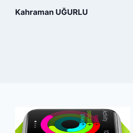
Skip
Kahraman UĞURLU
to
content