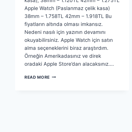
kasa); 38mm – 1.120TL 42mm – 1.275TL
Apple Watch (Paslanmaz çelik kasa)
38mm – 1.758TL 42mm – 1.918TL Bu
fiyatların altında olması imkansız.
Nedeni nasılı için yazının devamını
okuyabilirsiniz. Apple Watch için satın
alma seçeneklerini biraz araştırdım.
Örneğin Amerikadasınız ve direk
oradaki Apple Store’dan alacaksınız….
APPLE
READ MORE
WATCH
TÜRKIYE
FIYATLARI