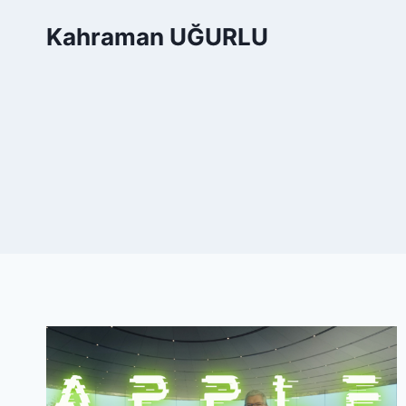
Skip
Kahraman UĞURLU
to
content