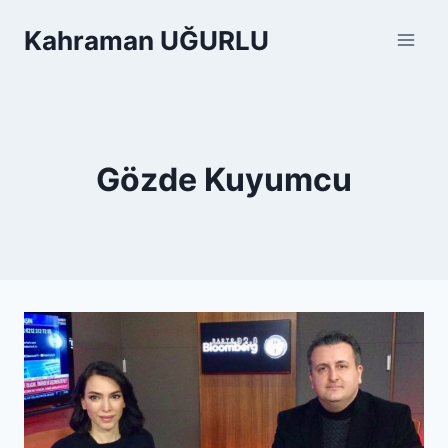
Skip
Kahraman UĞURLU
to
content
Gözde Kuyumcu