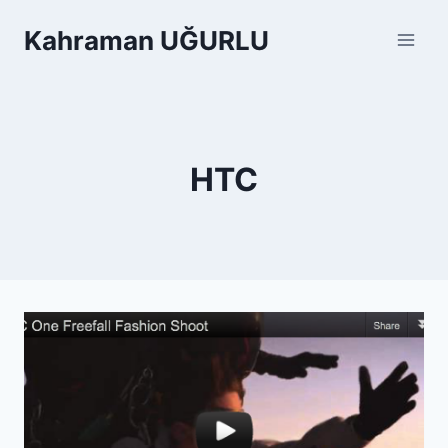
Skip
Kahraman UĞURLU
to
content
HTC