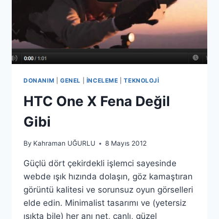
DONANIM
|
GENEL
|
İNCELEME
|
TEKNOLOJI
HTC One X Fena Değil
Gibi
By
Kahraman UĞURLU
8 Mayıs 2012
Güçlü dört çekirdekli işlemci sayesinde
webde ışık hızında dolaşın, göz kamaştıran
görüntü kalitesi ve sorunsuz oyun görselleri
elde edin. Minimalist tasarımı ve (yetersiz
ışıkta bile) her anı net, canlı, güzel