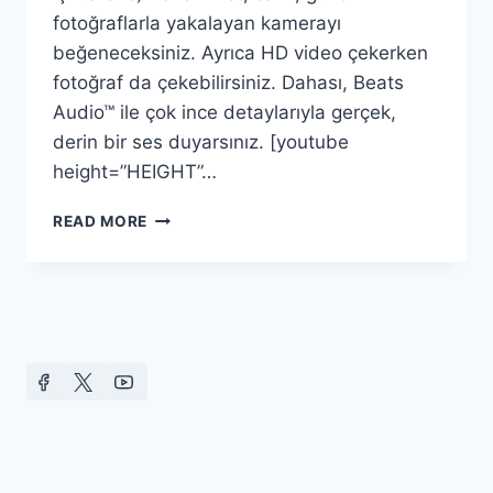
fotoğraflarla yakalayan kamerayı
beğeneceksiniz. Ayrıca HD video çekerken
fotoğraf da çekebilirsiniz. Dahası, Beats
Audio™ ile çok ince detaylarıyla gerçek,
derin bir ses duyarsınız. [youtube
height=”HEIGHT”…
HTC
READ MORE
ONE
X
FENA
DEĞIL
GIBI