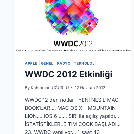
APPLE
|
GENEL
|
RADYO
|
TEKNOLOJI
WWDC 2012 Etkinliği
By
Kahraman UĞURLU
12 Haziran 2012
WWDC’12 den notlar : YENİ NESİL MAC
BOOK’LAR…. MAC OS X – MOUNTAIN
LION…. iOS 6 …… SIRI ile açılış yapıldı…
İSTATİSTİKLERLE TIM COOK BAŞLADI…
23. WWDC yapılıyor… 1 saat 43