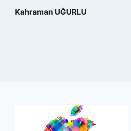
Skip
Kahraman UĞURLU
to
content