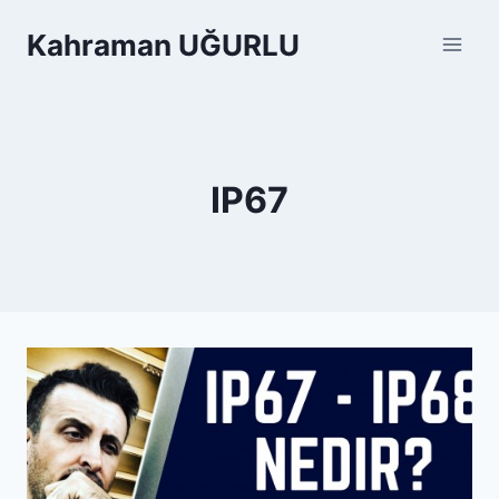
Skip
Kahraman UĞURLU
to
content
IP67