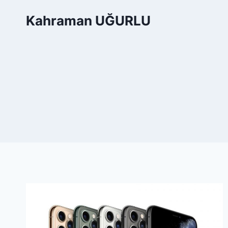
Skip
Kahraman UĞURLU
to
content