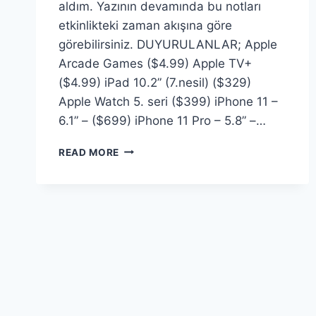
aldım. Yazının devamında bu notları
etkinlikteki zaman akışına göre
görebilirsiniz. DUYURULANLAR; Apple
Arcade Games ($4.99) Apple TV+
($4.99) iPad 10.2” (7.nesil) ($329)
Apple Watch 5. seri ($399) iPhone 11 –
6.1” – ($699) iPhone 11 Pro – 5.8” –…
APPLE
READ MORE
IPHONE
11
PRO
ETKINLIĞI