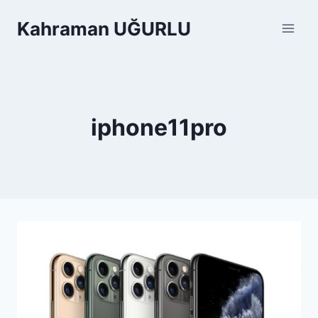
Skip
Kahraman UĞURLU
to
content
iphone11pro