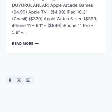
DUYURULANLAR; Apple Arcade Games
($4.99) Apple TV+ ($4.99) iPad 10.2”
(7.nesil) ($329) Apple Watch 5. seri ($399)
iPhone 11 – 6.1” – ($699) iPhone 11 Pro –
5.8” –…
APPLE
READ MORE
IPHONE
11
PRO
ETKINLIĞI