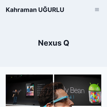
Skip
Kahraman UĞURLU
to
content
Nexus Q