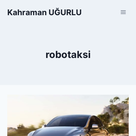
Skip
Kahraman UĞURLU
to
content
robotaksi