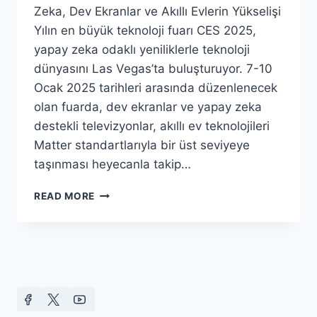
Zeka, Dev Ekranlar ve Akıllı Evlerin Yükselişi
Yılın en büyük teknoloji fuarı CES 2025,
yapay zeka odaklı yeniliklerle teknoloji
dünyasını Las Vegas’ta buluşturuyor. 7-10
Ocak 2025 tarihleri arasında düzenlenecek
olan fuarda, dev ekranlar ve yapay zeka
destekli televizyonlar, akıllı ev teknolojileri
Matter standartlarıyla bir üst seviyeye
taşınması heyecanla takip…
TECH
READ MORE
GÜNDEM
(SAYI
46)
“DÜNYADA
SATIŞLARI
DÜŞEN
TESLA’DAN
ÇIN’DE