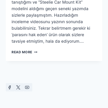
tanıştığımı ve “Steelie Car Mount Kit”
modelini aldığımı geçen seneki yazımda
sizlerle paylaşmıştım. Hazırladığım
inceleme videosunu yazının sonunda
bulabilirsiniz. Tekrar belirtmem gerekir ki
‘parasını hak eden’ ürün olarak sizlere
tavsiye etmiştim, hala da ediyorum….
NITE
READ MORE
IZE
STEELIE
VENT
MOUNT
KIT
–
ARAÇ
İÇI
TUTUCU
İNCELEMESI