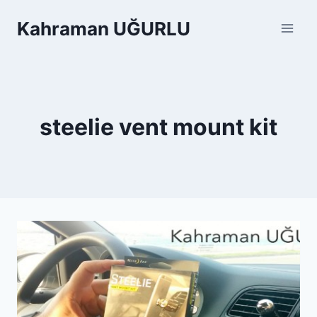
Skip
Kahraman UĞURLU
to
content
steelie vent mount kit