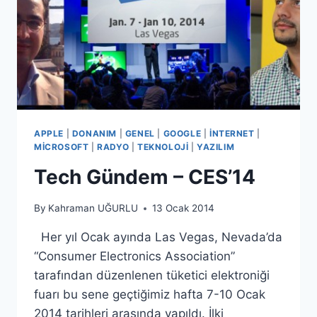
APPLE
|
DONANIM
|
GENEL
|
GOOGLE
|
İNTERNET
|
MICROSOFT
|
RADYO
|
TEKNOLOJI
|
YAZILIM
Tech Gündem – CES’14
By
Kahraman UĞURLU
13 Ocak 2014
Her yıl Ocak ayında Las Vegas, Nevada’da
“Consumer Electronics Association”
tarafından düzenlenen tüketici elektroniği
fuarı bu sene geçtiğimiz hafta 7-10 Ocak
2014 tarihleri arasında yapıldı. İlki