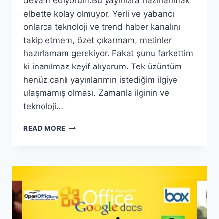
devam ediyorum.Bu yayınlara hazırlanmak
elbette kolay olmuyor. Yerli ve yabancı
onlarca teknoloji ve trend haber kanalını
takip etmem, özet çıkarmam, metinler
hazırlamam gerekiyor. Fakat şunu farkettim
ki inanılmaz keyif alıyorum. Tek üzüntüm
henüz canlı yayınlarımın istediğim ilgiye
ulaşmamış olması. Zamanla ilginin ve
teknoloji…
TECH
READ MORE
GÜNDEM
(SAYI
2)
“16
YAŞ
ALTINA
SOSYAL
MEDYA
YASAĞI”