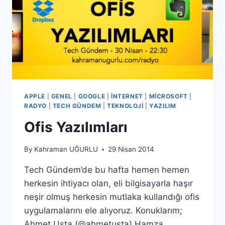
APPLE
|
GENEL
|
GOOGLE
|
İNTERNET
|
MICROSOFT
|
RADYO
|
TECH GÜNDEM
|
TEKNOLOJI
|
YAZILIM
Ofis Yazılımları
By
Kahraman UĞURLU
29 Nisan 2014
Tech Gündem’de bu hafta hemen hemen
herkesin ihtiyacı olan, eli bilgisayarla haşır
neşir olmuş herkesin mutlaka kullandığı ofis
uygulamalarını ele alıyoruz. Konuklarım;
Ahmet Usta (@ahmetusta) Hamza