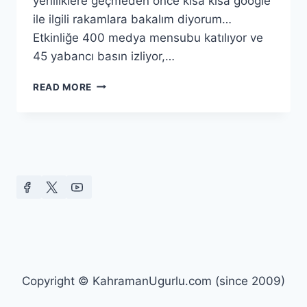
yeniliklere geçmeden önce kısa kısa google
ile ilgili rakamlara bakalım diyorum…
Etkinliğe 400 medya mensubu katılıyor ve
45 yabancı basın izliyor,…
GOOGLE
READ MORE
I/O
ETKINLIĞI
Copyright © KahramanUgurlu.com (since 2009)