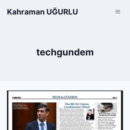
Skip
Kahraman UĞURLU
to
content
techgundem