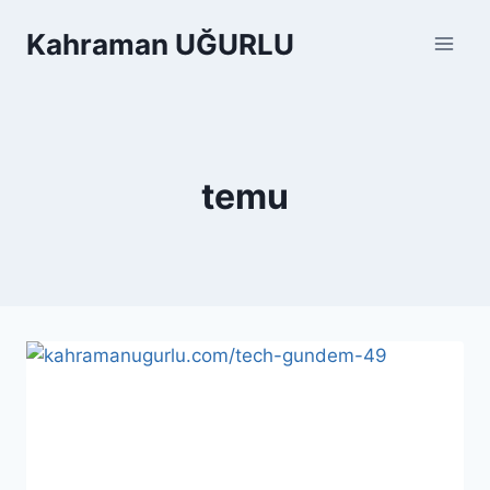
Skip
Kahraman UĞURLU
to
content
temu