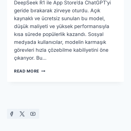
DeepSeek R1 ile App Store’da ChatGPT’yi
geride bırakarak zirveye oturdu. Açık
kaynaklı ve ücretsiz sunulan bu model,
düşük maliyeti ve yüksek performansıyla
kısa sürede popülerlik kazandı. Sosyal
medyada kullanıcılar, modelin karmaşık
görevleri hızla çözebilme kabiliyetini öne
çıkarıyor. Bu…
TECH
READ MORE
GÜNDEM
(SAYI
49)
“DEEPSEEK
İLE
KIZIŞAN
YAPAY
ZEKA
SAVAŞLARI”