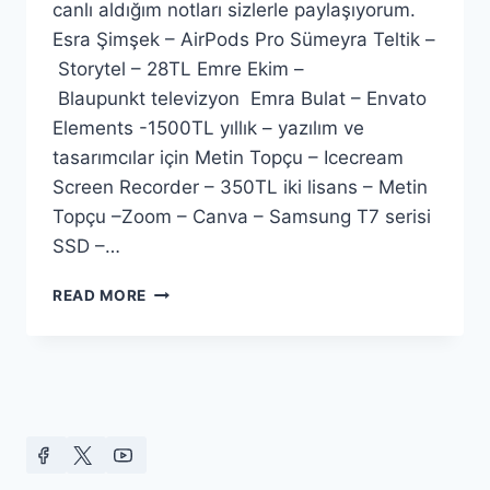
canlı aldığım notları sizlerle paylaşıyorum.
Esra Şimşek – AirPods Pro Sümeyra Teltik –
Storytel – 28TL Emre Ekim –
Blaupunkt televizyon Emra Bulat – Envato
Elements -1500TL yıllık – yazılım ve
tasarımcılar için Metin Topçu – Icecream
Screen Recorder – 350TL iki lisans – Metin
Topçu –Zoom – Canva – Samsung T7 serisi
SSD –…
CLUBHOUSE
READ MORE
PARASINI
HAKEDEN
UYGULAMA
VE
CIHAZLAR