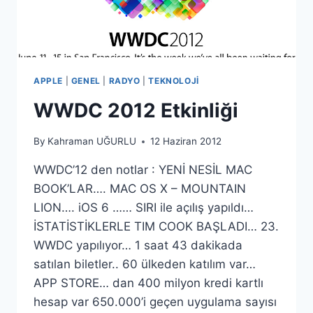
APPLE
|
GENEL
|
RADYO
|
TEKNOLOJI
WWDC 2012 Etkinliği
By
Kahraman UĞURLU
12 Haziran 2012
WWDC’12 den notlar : YENİ NESİL MAC
BOOK’LAR…. MAC OS X – MOUNTAIN
LION…. iOS 6 …… SIRI ile açılış yapıldı…
İSTATİSTİKLERLE TIM COOK BAŞLADI… 23.
WWDC yapılıyor… 1 saat 43 dakikada
satılan biletler.. 60 ülkeden katılım var…
APP STORE… dan 400 milyon kredi kartlı
hesap var 650.000’i geçen uygulama sayısı