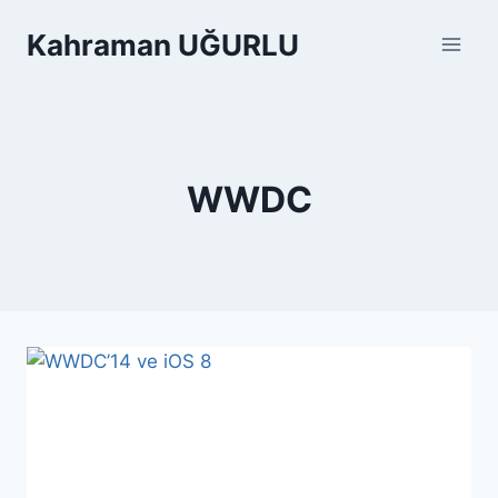
Skip
Kahraman UĞURLU
to
content
WWDC