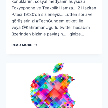
konuklarım; sosyal medyanın huysuzu
Tokyophone ve Teakolik Hamza… 2 Haziran
P.tesi 19:30’da sizlerleyiz… Lütfen soru ve
görüşlerinizi #TechGundem etiketi ile
veya @KahramanUgurlu twitter hesabım
üzerinden bizimle paylaşın… İlginize…
WWDC’14
READ MORE
VE
IOS
8