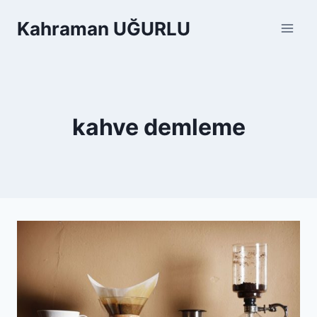
Skip
Kahraman UĞURLU
to
content
kahve demleme