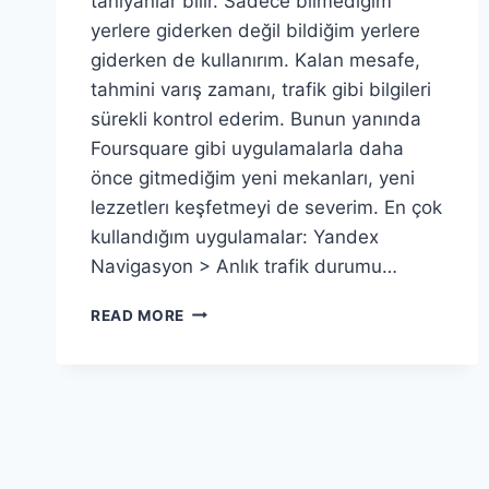
tanıyanlar bilir. Sadece bilmediğim
yerlere giderken değil bildiğim yerlere
giderken de kullanırım. Kalan mesafe,
tahmini varış zamanı, trafik gibi bilgileri
sürekli kontrol ederim. Bunun yanında
Foursquare gibi uygulamalarla daha
önce gitmediğim yeni mekanları, yeni
lezzetlerı keşfetmeyi de severim. En çok
kullandığım uygulamalar: Yandex
Navigasyon > Anlık trafik durumu…
NERDESIN
READ MORE
AŞKIM?
BURDAYIM
AŞKIM?