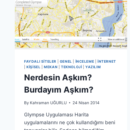
FAYDALI SITELER
|
GENEL
|
İNCELEME
|
İNTERNET
|
KIŞISEL
|
MEKAN
|
TEKNOLOJI
|
YAZILIM
Nerdesin Aşkım?
Burdayım Aşkım?
By
Kahraman UĞURLU
24 Nisan 2014
Glympse Uygulaması Harita
uygulamalarını ne çok kullandığımı beni