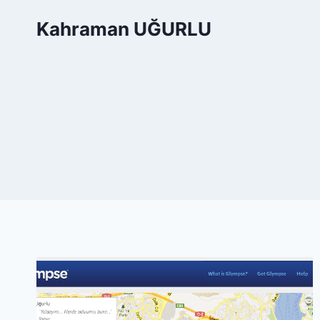
Skip
Kahraman UĞURLU
to
content