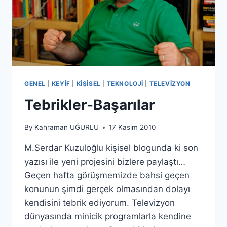
GENEL
|
KEYIF
|
KIŞISEL
|
TEKNOLOJI
|
TELEVIZYON
Tebrikler-Başarılar
By
Kahraman UĞURLU
17 Kasım 2010
M.Serdar Kuzuloğlu kişisel blogunda ki son
yazısı ile yeni projesini bizlere paylaştı…
Geçen hafta görüşmemizde bahsi geçen
konunun şimdi gerçek olmasından dolayı
kendisini tebrik ediyorum. Televizyon
dünyasında minicik programlarla kendine