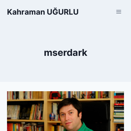
Skip
Kahraman UĞURLU
to
content
mserdark