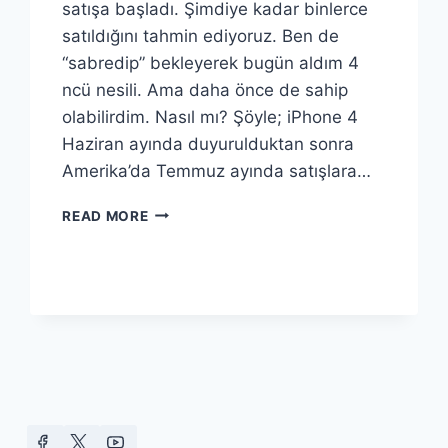
satışa başladı. Şimdiye kadar binlerce
satıldığını tahmin ediyoruz. Ben de
“sabredip” bekleyerek bugün aldım 4
ncü nesili. Ama daha önce de sahip
olabilirdim. Nasıl mı? Şöyle; iPhone 4
Haziran ayında duyurulduktan sonra
Amerika’da Temmuz ayında satışlara…
IPHONE
READ MORE
4′Ü
YARI
FIYATINA
ALMAK!