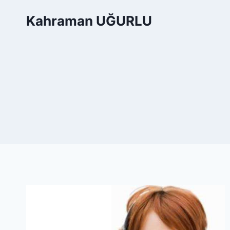
Skip
Kahraman UĞURLU
to
content