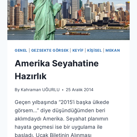
GENEL
|
GEZSEKTE GÖRSEK
|
KEYIF
|
KIŞISEL
|
MEKAN
Amerika Seyahatine
Hazırlık
By
Kahraman UĞURLU
25 Aralık 2014
Geçen yılbaşında “2015’i başka ülkede
görsem…” diye düşündüğümden beri
aklımdaydı Amerika. Seyahat planımın
hayata geçmesi ise bir uygulama ile
başladı. Uçak Biletinin Alınması