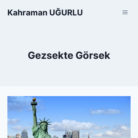
Skip
Kahraman UĞURLU
to
content
Gezsekte Görsek