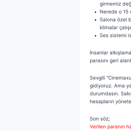
girmemiz değ
Nerede o 15 
Salona özel 
klimalar çalı
Ses sistemi is
İnsanlar alkışlam
parasını geri alan
Sevgili “Cinemaxu
gidiyoruz. Ama ya
durumdasın. Sakı
hesapların yönete
Son söz;
Verilen paranın ha