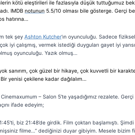
erin kötü eleştirileri ile fazlasıyla düşük tuttuğumuz bekl
adı. IMDB
notunun
5.5/10 olması bile gösterge. Gerçi be
bs hatırına…
im tek şey
Ashton Kutcher
‘ın oyunculuğu. Sadece fiziksel
ok iyi çalışmış, vermek istediği duyguları gayet iyi yansı
 olmuş oyunculuğu. Yazık olmuş…
k sanırım, çok güzel bir hikaye, çok kuvvetli bir karakte
Bir yenisi çekilene kadar dağılalım…
 Cinemaxumum – Salon 5’te yaşadığımız rezalete. Gerçi
çını ifade edeyim;
1:45’ti, biz 21:48’de girdik. Film çoktan başlamıştı. Şimdi
mişsiniz filme…” dediğinizi duyar gibiyim. Mesele bizim 