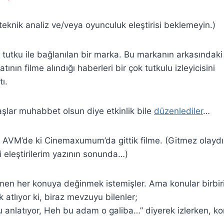
 teknik analiz ve/veya oyunculuk eleştirisi beklemeyin.)
in tutku ile bağlanılan bir marka. Bu markanın arkasındaki
ının filme alındığı haberleri bir çok tutkulu izleyicisini
ı.
şlar muhabbet olsun diye etkinlik bile
düzenlediler
…
AVM’de ki Cinemaxumum’da gittik filme. (Gitmez olay
 eleştirilerim yazının sonunda…)
emen her konuya değinmek istemişler. Ama konular birbi
 atlıyor ki, biraz mevzuyu bilenler;
 anlatıyor, Heh bu adam o galiba…” diyerek izlerken, k