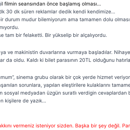
i
l filmin seansından önce başlamış olması…
dk 30 dk süren reklamlar dedik kendi kendimize…
bir durum mudur bilemiyorum ama tamamen dolu olmas
şmıyordu.
e tam bir felaketti. Bir yükselip bir alçalıyordu.
aya ve makinistin duvarlarına vurmaya başladılar. Nihaye
lar da oldu. Kaldı ki bilet parasının 20TL olduğunu hatırl
mum”, sinema grubu olarak bir çok yerde hizmet veriyor
şanılan sorunlara, yapılan eleştirilere kulaklarını tamam
n sosyal medyadan üzgün suratlı verdigin cevaplardan
n kişilere de yazık…
kkını vermeniz isteniyor sizden. Başka bir şey değil. Para