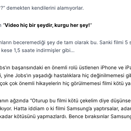
??” demekten kendilerini alamıyorlar.
im
“
Video hiç bir şeydir, kurgu her şey!
“
anların beceremediği şey de tam olarak bu. Sanki filmi 5 s
kese 1,5 saate indirmişler gibi…
obs’ın başarısındaki en önemli rolü üstlenen iPhone ve iP
, yine Jobs’ın yaşadığı hastalıklara hiç değinilmemesi g
çok çok önemli hikayelerin hiç görülmemesi filmi kötü y
sanın ağzında “Oturup bu filmi kötü çekelim diye düşünse
akıyor. Hatta iddiam o ki filmi Samsung’a yaptırsalar, ada
 kadar kötüsünü yapmazlardı. Bence bıraksınlar Samsun