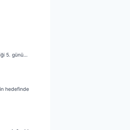
iği 5. günü…
inin hedefinde