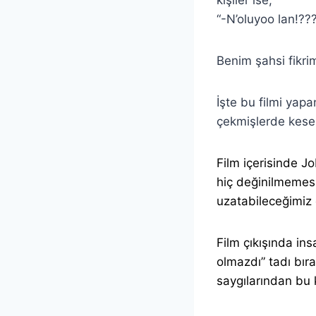
“-N’oluyoo lan!??
Benim şahsi fikr
İşte bu filmi yap
çekmişlerde kese 
Film içerisinde J
hiç değinilmemesi
uzatabileceğimiz 
Film çıkışında in
olmazdı” tadı bır
saygılarından bu