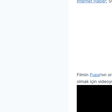
İnternet Haber
; S
Filmin
Pupa
‘nın o
olmak için video