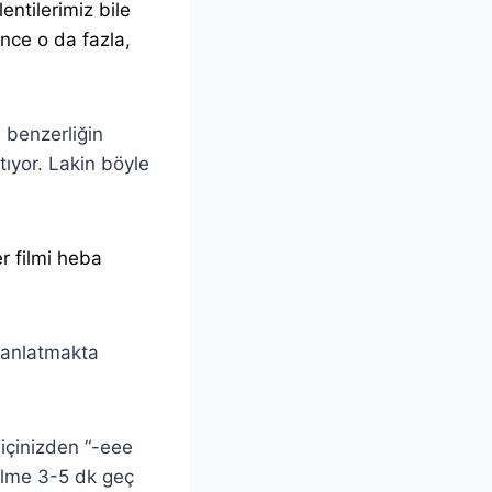
entilerimiz bile
nce o da fazla,
 benzerliğin
tıyor. Lakin böyle
r filmi heba
 anlatmakta
 içinizden “-eee
filme 3-5 dk geç