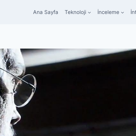
Ana Sayfa
Teknoloji
İnceleme
İn