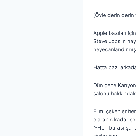
(Öyle derin derin
Apple bazıları iç
Steve Jobs’ın hayat
heyecanlandırmışt
Hatta bazı arkada
Dün gece Kanyon 
salonu hakkındaki
Filmi çekenler h
olarak o kadar çok
“-Heh burası şunu
kişiler ise;