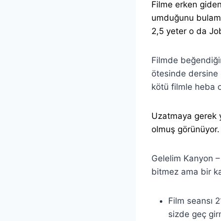
Filme erken gidenl
umduğunu bulam
2,5 yeter o da Jo
Filmde beğendiğ
ötesinde dersine ç
kötü filmle heba
Uzatmaya gerek yo
olmuş görünüyor. 
Gelelim Kanyon –
bitmez ama bir ka
Film seansı 2
sizde geç gir