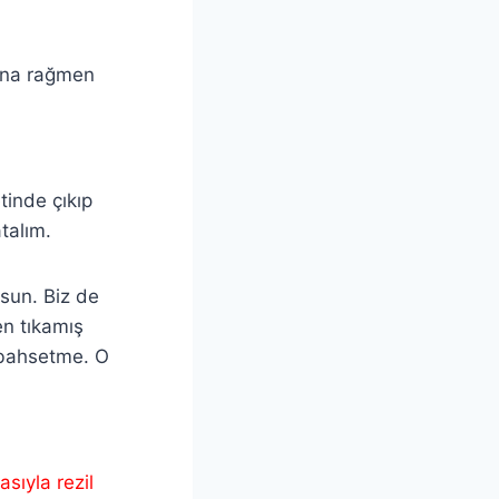
ına rağmen
tinde çıkıp
atalım.
sun. Biz de
en tıkamış
 bahsetme. O
sıyla rezil