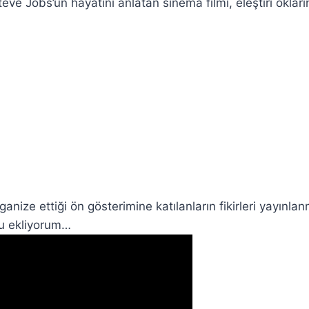
teve Jobs’un hayatını anlatan sinema filmi, eleştiri okları
rganize ettiği ön gösterimine katılanların fikirleri yayınlan
yu ekliyorum…