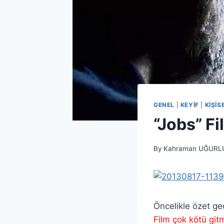
GENEL
|
KEYIF
|
KIŞIS
“Jobs” F
By
Kahraman UĞURL
Öncelikle özet ge
Film çok kötü gi