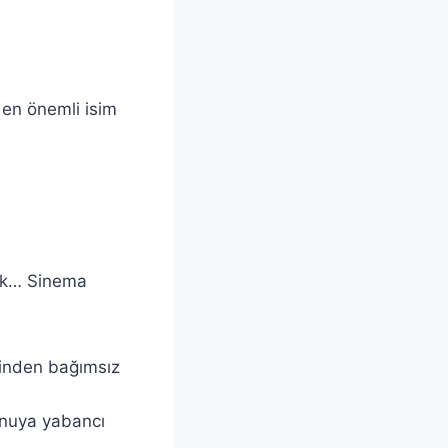
 en önemli isim
dık… Sinema
rinden bağımsız
onuya yabancı