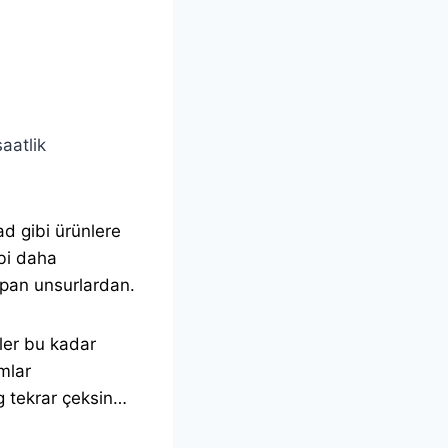
aatlik
ad gibi ürünlere
ibi daha
apan unsurlardan.
ler bu kadar
mlar
g tekrar çeksin…