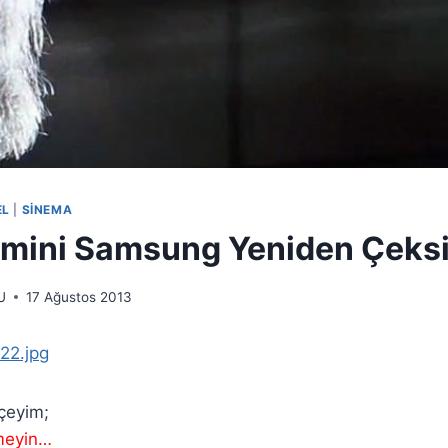
EL
|
SINEMA
ilmini Samsung Yeniden Çeksi
U
17 Ağustos 2013
çeyim;
tmeyin…