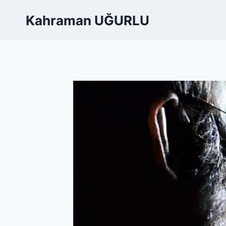
Skip
Kahraman UĞURLU
to
content