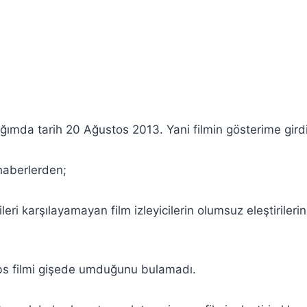
ğımda tarih 20 Ağustos 2013. Yani filmin gösterime gird
haberlerden;
ileri karşılayamayan film izleyicilerin olumsuz eleştiriler
bs filmi gişede umduğunu bulamadı.