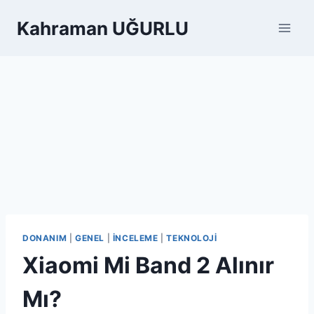
Skip
Kahraman UĞURLU
to
content
DONANIM
|
GENEL
|
İNCELEME
|
TEKNOLOJI
Xiaomi Mi Band 2 Alınır
Mı?